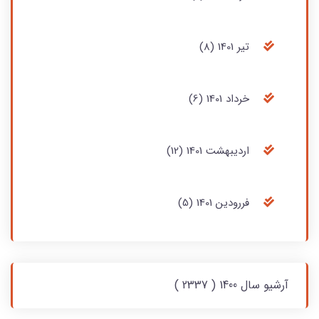
تير‏ 1401 (8)
خرداد 1401 (6)
ارديبهشت 1401 (12)
فررودين 1401 (5)
آرشیو سال 1400 ( 2337 )