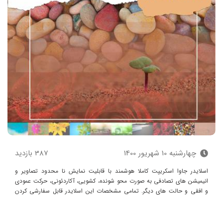
چهارشنبه 10 شهريور 1400
387 بازدید
اسلایدر جاوا اسکریپت کاملا هوشمند با قابلیت نمایش نا محدود تصاویر و
انیمیشن های تصادفی به صورت محو شونده، کشویی، آکاردئونی، حرکت عمودی
و افقی و حالت های دیگر. تمامی مشخصات این اسلایدر قابل سفارشی کردن
است . مشخصاتی مانند طول ، عرض ، تعداد خطوط آکاردئونها، سرعت انیمیشن
و ...