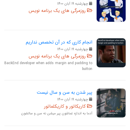
چهارشنبه 19 آبان 1400
روزمرگی های یک برنامه نویس
انجام کاری که در آن تخصص نداریم
چهارشنبه 19 آبان 1400
روزمرگی های یک برنامه نویس
BackEnd developer when adds margin and padding to
button
پیر شدن به سن و سال نیست
چهارشنبه 19 آبان 1400
کاریکاتور و کاریکلماتور
آدما به اندازه غماشون پیر میشن نه سن و سالشون