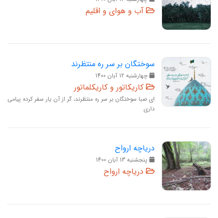
آب و هوای و اقلیم
سوختگان بر سر ره منتظرند
چهارشنبه 12 آبان 1400
کاریکاتور و کاریکلماتور
ای صبا سوختگان بر سر ره منتظرند، گر از آن یار سفر کرده پیامی
داری
دریاچه ارواح
پنجشنبه 13 آبان 1400
دریاچه ارواح