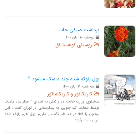
برداشت صیفی جات
دوشنبه 10 آبان 1400
روستای کوهستانق
پول بلوکه شده چند ماسک میشود ؟
سه‏ شنبه 11 آبان 1400
کاریکاتور و کاریکلماتور
سخنگوی وزارت خارجه در واکنش به اهدای 2 هزار عدد ماسک
توسط سفارت کره جنوبی به بیمارستانی در تهران گفت : این
موضوع را فعلا در حد طنز نگه می داریم. پول های بلوکه شده
ایران باید برگردد.