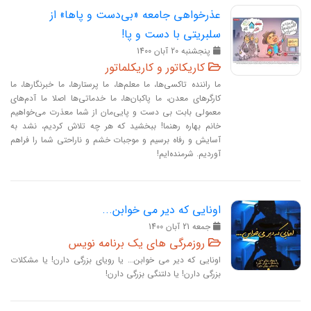
عذرخواهی جامعه «بی‌‌دست و پاها» از
سلبریتی با دست‌ و پا!
پنجشنبه 20 آبان 1400
کاریکاتور و کاریکلماتور
ما راننده تاکسی‌ها، ما معلم‌ها، ما پرستارها، ما خبرنگارها، ما
کارگرهای معدن، ما پاکبان‌ها، ما خدماتی‌ها اصلا ما آدم‌های
معمولی بابت بی دست و پایی‌مان از شما معذرت می‌خواهیم
خانم بهاره رهنما! ببخشید که هر چه تلاش کردیم، نشد به
آسایش و رفاه برسیم و موجبات خشم و ناراحتی شما را فراهم
آوردیم. شرمنده‌ایم!
اونایی که دیر می خوابن...
جمعه 21 آبان 1400
روزمرگی های یک برنامه نویس
اونایی که دیر می خوابن... یا رویای بزرگی دارن! یا مشکلات
بزرگی دارن! یا دلتنگی بزرگی دارن!