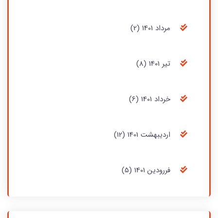
مرداد 1401 (2)
تير‏ 1401 (8)
خرداد 1401 (6)
ارديبهشت 1401 (12)
فررودين 1401 (5)