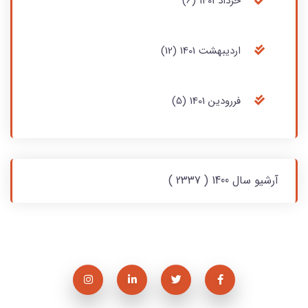
خرداد 1401 (6)
ارديبهشت 1401 (12)
فررودين 1401 (5)
آرشیو سال 1400 ( 2337 )